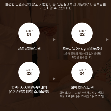
불편한 입원과정이 없고 저렴한 비용, 입원실비처리 가능하여 비용부담을
최소화할 수 있습니다.
STEP
STEP
01
02
당일 낮병동 입원
초음파 및 X-ray, 골밀도검사
시술중 골절의 가능성이 있어
골밀도
확인은 필수입니다.
STEP
STEP
03
04
혈액검사 시행,
안전한 마취
회복 후 당일퇴원
[상완신경총 마취] 후
시술진행
회복실에서 1~2시간 수액처치 후
안전하게
당일 퇴원
[원내 6시간 이상 머물 것 권장]