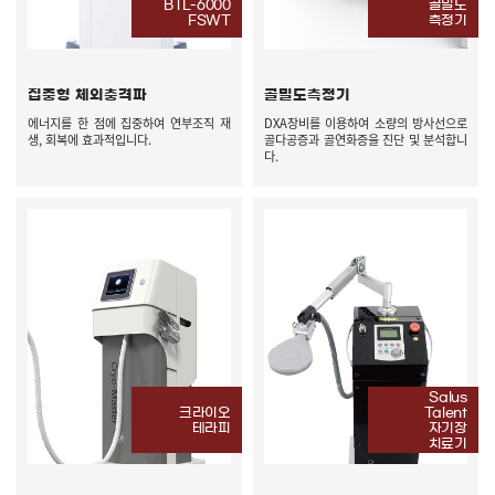
BTL-6000
골밀도
FSWT
측정기
집중형 체외충격파
골밀도측정기
에너지를 한 점에 집중하여 연부조직 재
DXA장비를 이용하여 소량의 방사선으로
생, 회복에 효과적입니다.
골다공증과 골연화증을 진단 및 분석합니
다.
Salus
크라이오
Talent
테라피
자기장
치료기