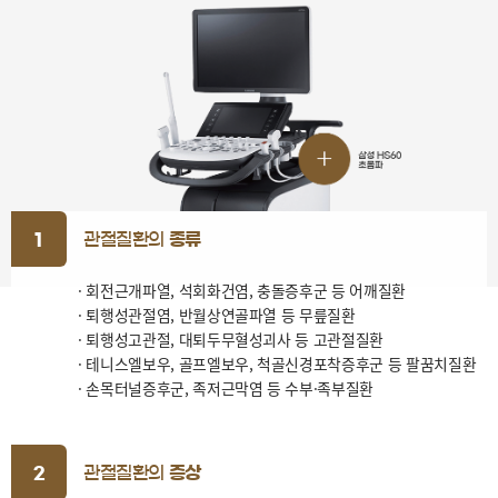
관절질환의
종류
1
· 회전근개파열, 석회화건염, 충돌증후군 등 어깨질환
· 퇴행성관절염, 반월상연골파열 등 무릎질환
· 퇴행성고관절, 대퇴두무혈성괴사 등 고관절질환
· 테니스엘보우, 골프엘보우, 척골신경포착증후군 등 팔꿈치질환
· 손목터널증후군, 족저근막염 등 수부·족부질환
관절질환의
증상
2