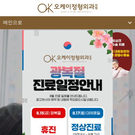
대학병원급 첨단의료시스템
으로
전문적이고 차별화된 통증치료 가능
해상도 엑스레이와 초음파와
C-arm 등 고퀄리티의 영상장비. 최신 영국 BTL사
포커스타입 체외충격파.