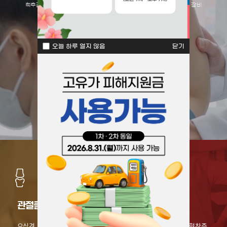
척추감압기/이온치료/초음파/크라이오(한냉치료)/고주파/자기장 치료 장비
장비소개
바로가기
오늘 하루 열지 않음
닫기
관절클리닉
척추클리닉
오십견, 퇴행성 무릎관절염,
목·허리디스크, 척추관협착증,