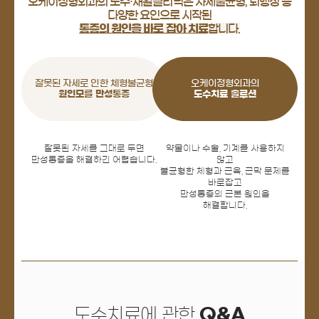
오케이정형외과의 도수·재활클리닉은 자세불균형, 퇴행성 등
다양한 요인으로 시작된
통증의 원인을 바로 잡아 치료
합니다.
잘못된 자세로 인한 체형불균형
오케이정형외과의
원인모를 만성통증
도수치료 솔루션
잘못된 자세를 그대로 두면
약물이나 수술, 기계를 사용하지
만성통증을 해결하긴 어렵습니다.
않고
불균형한 체형과 근육, 근막 문제를
바로잡고
만성통증의 근본 원인을
해결합니다.
도수치료에 관한
Q&A