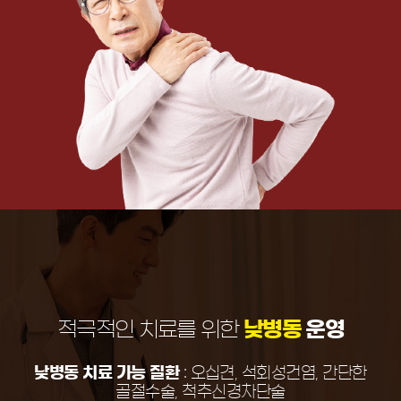
적극적인 치료를 위한
낮병동
운영
낮병동 치료 가능 질환
: 오십견, 석회성건염, 간단한
골절수술, 척추신경차단술