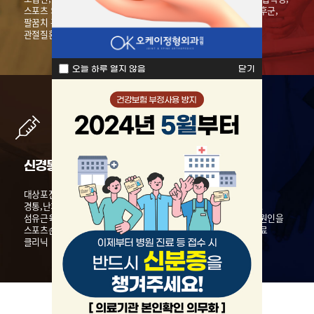
스포츠 외상, 어깨 관절질환,
척추측만증, 거북목증후군,
팔꿈치 관절질환, 무릎
수술 후 통증 증후군
관절질환,
발목 관절질환
오늘 하루 열지 않음
닫기
신경통증클리닉
도수치료클리닉
대상포진, 신경통, 외상 후
도수 치료사의 손을
경통,
난치성 통증,
이용해
개인에 맞는 1:1
섬유근육통,
만성통증,
맞춤형으로
통증과 그 원인을
스포츠손상,
교통사고, 두통
같이 치료해
나가는 치료
클리닉
방법입니다.